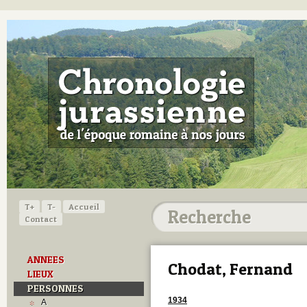
T+
T-
Accueil
Contact
ANNEES
Chodat, Fernand
LIEUX
PERSONNES
1934
A