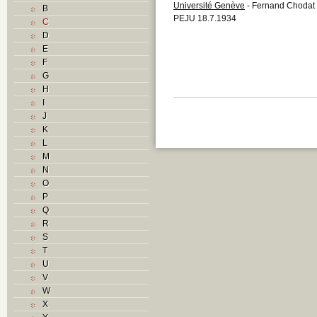
Université Genève
- Fernand Chodat 
B
PEJU 18.7.1934
C
D
E
F
G
H
I
J
K
L
M
N
O
P
Q
R
S
T
U
V
W
X