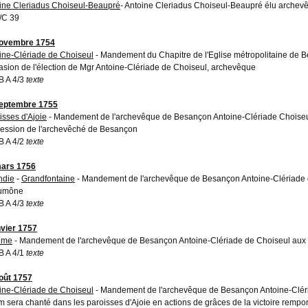
ine Cleriadus Choiseul-Beaupré
- Antoine Cleriadus Choiseul-Beaupré élu arche
/C 39
novembre 1754
ine-Clériade de Choiseul
- Mandement du Chapitre de l'Eglise métropolitaine de B
casion de l'élection de Mgr Antoine-Clériade de Choiseul, archevêque
 A 4/3
texte
eptembre 1755
isses d'Ajoie
- Mandement de l'archevêque de Besançon Antoine-Clériade Choiseul 
ession de l'archevêché de Besançon
 A 4/2
texte
ars 1756
ndie
-
Grandfontaine
- Mandement de l'archevêque de Besançon Antoine-Clériade de
aumône
 A 4/3
texte
nvier 1757
ême
- Mandement de l'archevêque de Besançon Antoine-Clériade de Choiseul aux p
 A 4/1
texte
oût 1757
ine-Clériade de Choiseul
- Mandement de l'archevêque de Besançon Antoine-Cléri
 sera chanté dans les paroisses d'Ajoie en actions de grâces de la victoire rempor