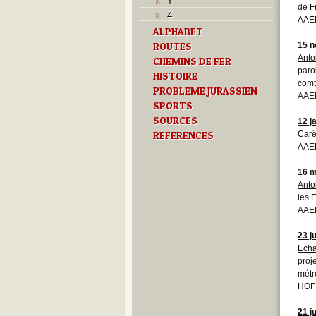
Y
de F
Z
AAEB
ALPHABET
ROUTES
15 
Anto
CHEMINS DE FER
paro
HISTOIRE
comt
PROBLEME JURASSIEN
AAEB
SPORTS
SOURCES
12 j
REFERENCES
Car
AAEB
16 m
Anto
les 
AAEB
23 j
Echa
proj
métr
HOF
21 ju