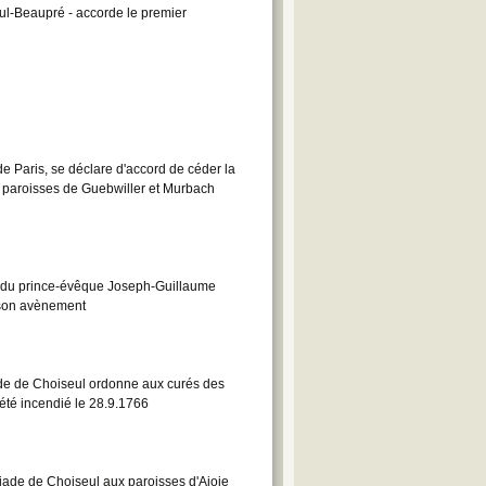
ul-Beaupré - accorde le premier
 Paris, se déclare d'accord de céder la
es paroisses de Guebwiller et Murbach
 du prince-évêque Joseph-Guillaume
 son avènement
de de Choiseul ordonne aux curés des
été incendié le 28.9.1766
ade de Choiseul aux paroisses d'Ajoie