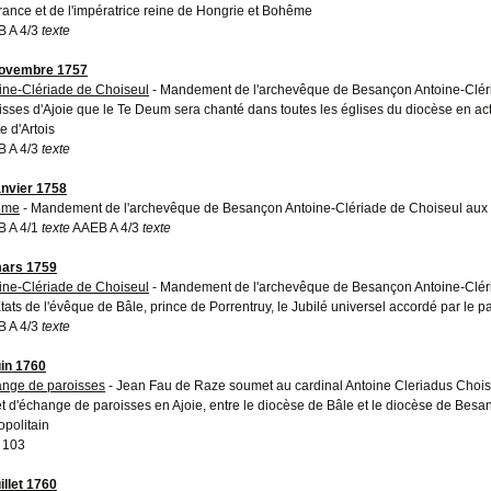
rance et de l'impératrice reine de Hongrie et Bohême
 A 4/3
texte
novembre 1757
ine-Clériade de Choiseul
- Mandement de l'archevêque de Besançon Antoine-Clér
isses d'Ajoie que le Te Deum sera chanté dans toutes les églises du diocèse en ac
e d'Artois
 A 4/3
texte
anvier 1758
ême
- Mandement de l'archevêque de Besançon Antoine-Clériade de Choiseul aux p
 A 4/1
texte
AAEB A 4/3
texte
ars 1759
ine-Clériade de Choiseul
- Mandement de l'archevêque de Besançon Antoine-Cléri
Etats de l'évêque de Bâle, prince de Porrentruy, le Jubilé universel accordé par le p
 A 4/3
texte
uin 1760
nge de paroisses
- Jean Fau de Raze soumet au cardinal Antoine Cleriadus Choi
et d'échange de paroisses en Ajoie, entre le diocèse de Bâle et le diocèse de Besanç
opolitain
 103
illet 1760