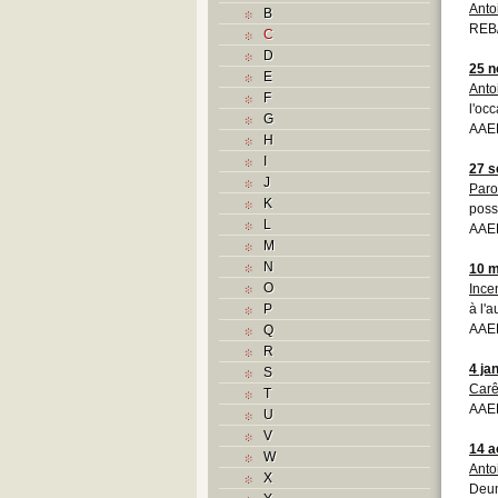
Anto
B
REB
C
D
25 
E
Anto
F
l'oc
G
AAEB
H
I
27 s
J
Paro
K
poss
L
AAEB
M
N
10 m
O
Ince
P
à l'
AAEB
Q
R
4 ja
S
Car
T
AAEB
U
V
14 a
W
Anto
X
Deum