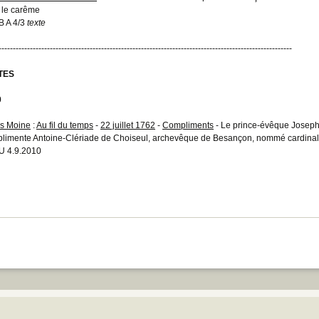
 le carême
 A 4/3
texte
-------------------------------------------------------------------------------------------------------
TES
0
s Moine
:
Au fil du temps
-
22 juillet 1762
-
Compliments
- Le prince-évêque Joseph
limente Antoine-Clériade de Choiseul, archevêque de Besançon, nommé cardinal
 4.9.2010