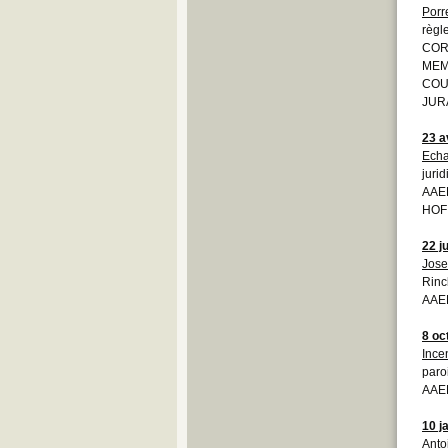
Porr
règl
CORP
MEM
COUR
JUR
23 a
Echa
juri
AAEB
HOF
22 ju
Jose
Rinc
AAEB
8 oc
Ince
paro
AAEB
10 j
Anto