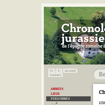
T+
T-
Accueil
Contact
ANNEES
Ch
LIEUX
PERSONNES
175
A