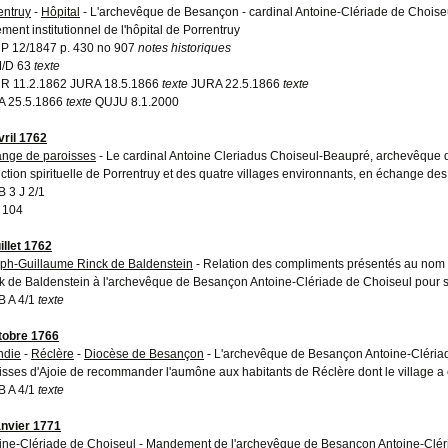
entruy
-
Hôpital
- L'archevêque de Besançon - cardinal Antoine-Clériade de Choise
ement institutionnel de l'hôpital de Porrentruy
 12/1847 p. 430 no 907
notes historiques
/D 63
texte
 11.2.1862 JURA 18.5.1866
texte
JURA 22.5.1866
texte
A 25.5.1866
texte
QUJU 8.1.2000
vril 1762
nge de paroisses
- Le cardinal Antoine Cleriadus Choiseul-Beaupré, archevêque de
diction spirituelle de Porrentruy et des quatre villages environnants, en échange d
 3 J 2/1
 104
illet 1762
ph-Guillaume Rinck de Baldenstein
- Relation des compliments présentés au nom
k de Baldenstein à l'archevêque de Besançon Antoine-Clériade de Choiseul pour
 A 4/1
texte
tobre 1766
ndie
-
Réclère
-
Diocèse de Besançon
- L'archevêque de Besançon Antoine-Cléria
isses d'Ajoie de recommander l'aumône aux habitants de Réclère dont le village a 
 A 4/1
texte
anvier 1771
ine-Clériade de Choiseul
- Mandement de l'archevêque de Besançon Antoine-Cléri