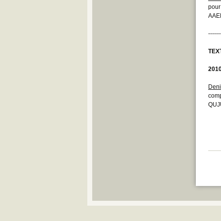
pour
AAEB
------
TEX
201
Deni
comp
QUJU