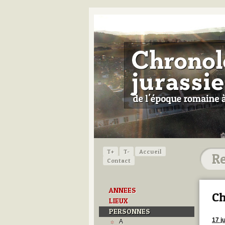
T+
T-
Accueil
Contact
ANNEES
Ch
LIEUX
PERSONNES
17 j
A