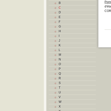
Porr
B
d'ét
C
CORP
D
E
F
G
H
I
J
K
L
M
N
O
P
Q
R
S
T
U
V
W
X