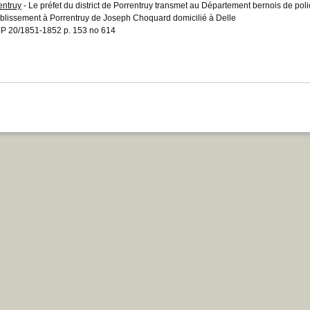
entruy
- Le préfet du district de Porrentruy transmet au Département bernois de p
ablissement à Porrentruy de Joseph Choquard domicilié à Delle
 20/1851-1852 p. 153 no 614