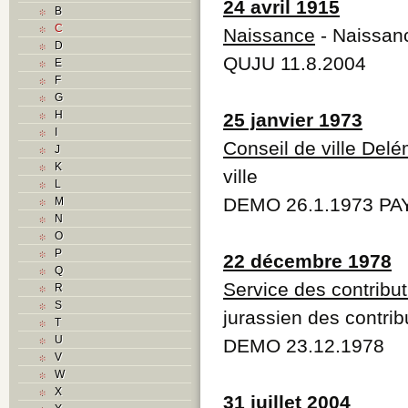
24 avril 1915
B
C
Naissance
- Naissan
D
QUJU 11.8.2004
E
F
G
H
25 janvier 1973
I
Conseil de ville Del
J
K
ville
L
DEMO 26.1.1973 PAY
M
N
O
P
22 décembre 1978
Q
Service des contribu
R
S
jurassien des contrib
T
U
DEMO 23.12.1978
V
W
X
31 juillet 2004