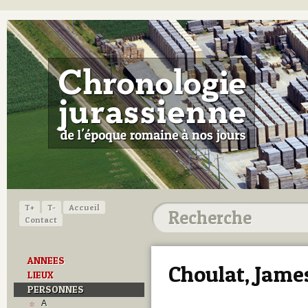
T+
T-
Accueil
Contact
ANNEES
Choulat, Jame
LIEUX
PERSONNES
A