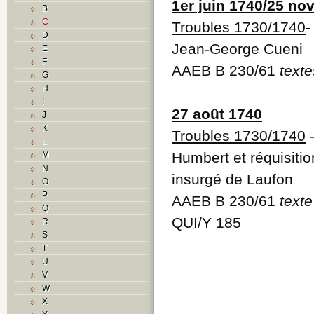
1er juin 1740/25 n
B
C
Troubles 1730/1740
D
Jean-George Cueni
E
F
AAEB B 230/61
texte
G
H
I
27 août 1740
J
K
Troubles 1730/1740
-
L
Humbert et réquisiti
M
N
insurgé de Laufon
O
P
AAEB B 230/61
texte
Q
QUI/Y 185
R
S
T
U
V
W
X