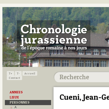
T+
T-
Accueil
Contact
ANNEES
Cueni, Jean-G
LIEUX
PERSONNES
A