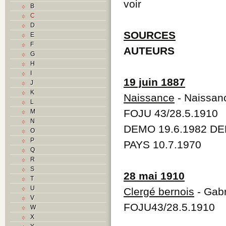
voir
B
C
D
SOURCES
E
F
AUTEURS
G
H
I
19 juin 1887
J
K
Naissance
- Naissan
L
FOJU 43/28.5.1910
M
N
DEMO 19.6.1982 DE
O
P
PAYS 10.7.1970
Q
R
S
28 mai 1910
T
U
Clergé bernois
- Gabr
V
FOJU43/28.5.1910
W
X