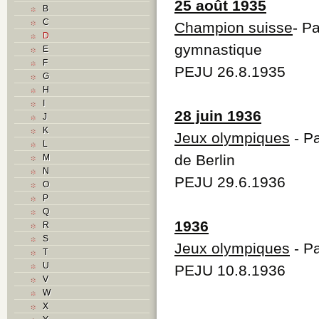
25 août 1935
B
C
Champion suisse
- P
D
gymnastique
E
F
PEJU 26.8.1935
G
H
I
28 juin 1936
J
K
Jeux olympiques
- Pa
L
de Berlin
M
N
PEJU 29.6.1936
O
P
Q
1936
R
S
Jeux olympiques
- Pa
T
U
PEJU 10.8.1936
V
W
X