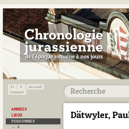
T+
T-
Accueil
Contact
ANNEES
Dätwyler, Pau
LIEUX
PERSONNES
A