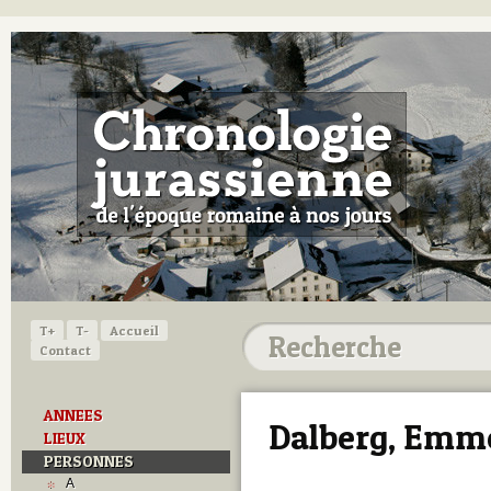
T+
T-
Accueil
Contact
ANNEES
Dalberg, Emm
LIEUX
PERSONNES
A