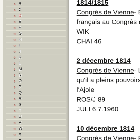
1814/1815
B
C
Congrès de Vienne
-
D
français au Congrès
E
F
WIK
G
H
CHAI 46
I
J
K
2 décembre 1814
L
Congrès de Vienne
-
M
N
qu'il a pleins pouvo
O
P
l'Ajoie
Q
ROS/J 89
R
S
JULI 6.7.1960
T
U
V
10 décembre 1814
W
X
Congrès de Vienne
-