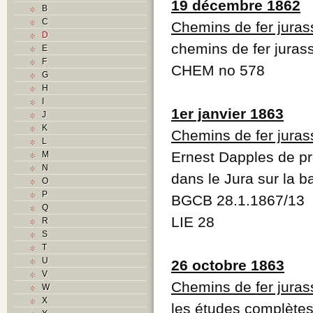
19 décembre 1862
B
C
Chemins de fer juras
D
chemins de fer juras
E
F
CHEM no 578
G
H
I
1er janvier 1863
J
K
Chemins de fer juras
L
Ernest Dapples de p
M
N
dans le Jura sur la 
O
P
BGCB 28.1.1867/13
Q
LIE 28
R
S
T
U
26 octobre 1863
V
Chemins de fer juras
W
X
les études complètes