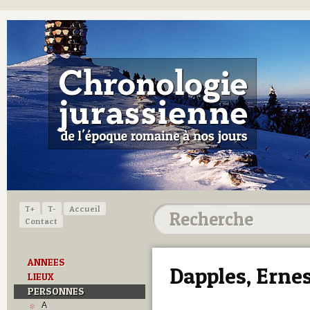
T+
T-
Accueil
Contact
ANNEES
Dapples, Erne
LIEUX
PERSONNES
A