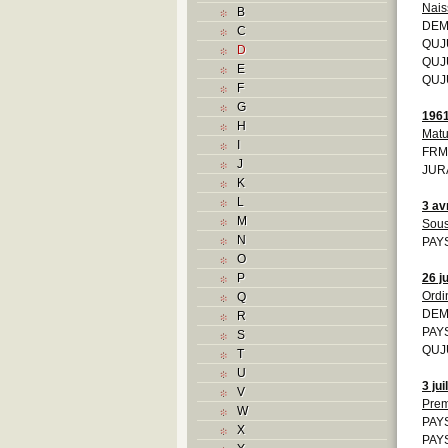
Nais
B
DEM
C
QUJU
D
QUJU
E
QUJU
F
G
196
H
Matu
I
FRM
J
JURA
K
L
3 av
M
Sous
N
PAYS
O
P
26 j
Ordi
Q
DEM
R
PAYS
S
QUJU
T
U
3 jui
V
Prem
W
PAYS
X
PAYS