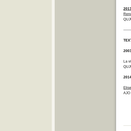
201
Reno
QUJU
------
TEX
200
La v
QUJU
201
Elis
AJO 