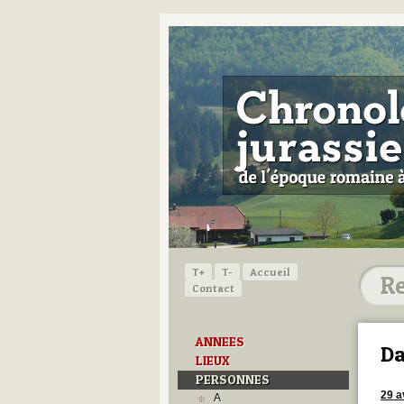
T+
T-
Accueil
Contact
ANNEES
Da
LIEUX
PERSONNES
29 a
A