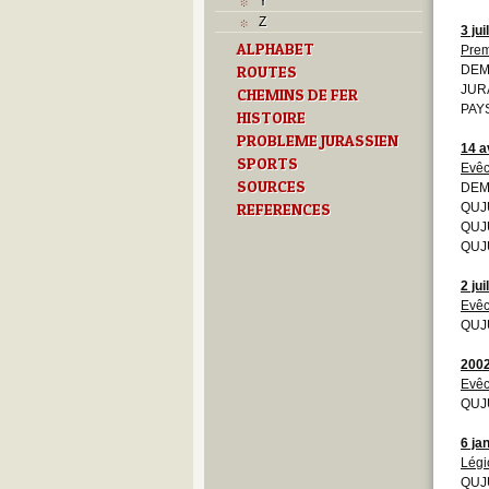
Y
Z
3 jui
ALPHABET
Prem
ROUTES
DEM
JURA
CHEMINS DE FER
PAYS
HISTOIRE
PROBLEME JURASSIEN
14 a
SPORTS
Evêc
SOURCES
DEM
REFERENCES
QUJU
QUJU
QUJU
2 jui
Evêc
QUJU
200
Evêc
QUJU
6 ja
Légi
QUJU