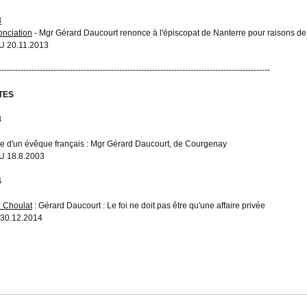
3
nciation
- Mgr Gérard Daucourt renonce à l'épiscopat de Nanterre pour raisons de
 20.11.2013
---------------------------------------------------------------------------------------------------
TES
3
ie d'un évêque français : Mgr Gérard Daucourt, de Courgenay
 18.8.2003
4
e Choulat
: Gérard Daucourt : Le foi ne doit pas être qu'une affaire privée
30.12.2014