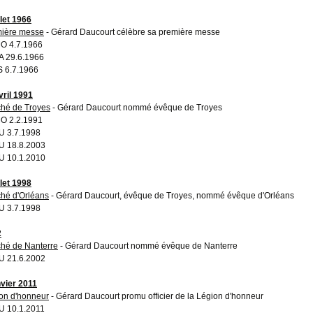
llet 1966
ière messe
- Gérard Daucourt célèbre sa première messe
O 4.7.1966
 29.6.1966
 6.7.1966
vril 1991
hé de Troyes
- Gérard Daucourt nommé évêque de Troyes
O 2.2.1991
 3.7.1998
 18.8.2003
 10.1.2010
llet 1998
hé d'Orléans
- Gérard Daucourt, évêque de Troyes, nommé évêque d'Orléans
 3.7.1998
2
hé de Nanterre
- Gérard Daucourt nommé évêque de Nanterre
 21.6.2002
nvier 2011
on d'honneur
- Gérard Daucourt promu officier de la Légion d'honneur
 10.1.2011