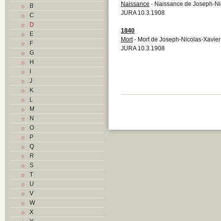
Naissance
- Naissance de Joseph-Ni
B
JURA 10.3.1908
C
D
1840
E
Mort
- Mort de Joseph-Nicolas-Xavie
F
JURA 10.3.1908
G
H
I
J
K
L
M
N
O
P
Q
R
S
T
U
V
W
X