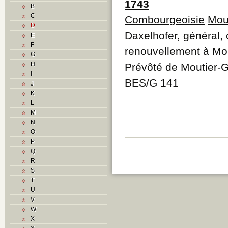
1743
B
C
Combourgeoisie
Mou
D
Daxelhofer, général,
E
F
renouvellement à Mou
G
H
Prévôté de Moutier-
I
BES/G 141
J
K
L
M
N
O
P
Q
R
S
T
U
V
W
X