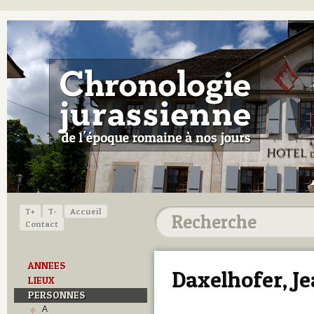
T+
T-
Accueil
Contact
ANNEES
Daxelhofer, J
LIEUX
PERSONNES
A