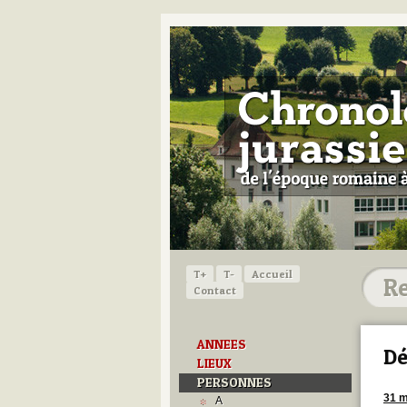
T+
T-
Accueil
Contact
ANNEES
Dé
LIEUX
PERSONNES
31 m
A