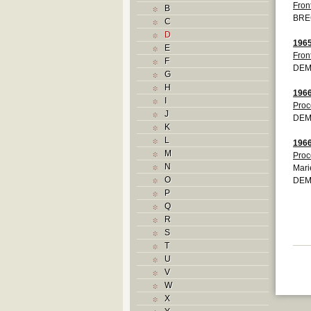
Front
B
BRE
C
D
196
E
Fron
F
DEM
G
H
196
I
Proc
J
DEM
K
L
196
M
Proc
N
Mari
O
DEM
P
Q
R
S
T
U
V
W
X