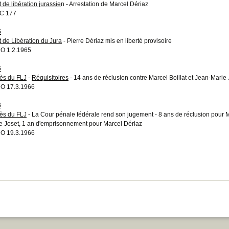
 de libération jurassie
n - Arrestation de Marcel Dériaz
C 177
5
t de Libération du Jura
- Pierre Dériaz mis en liberté provisoire
O 1.2.1965
6
ès du FLJ
-
Réquisitoires
- 14 ans de réclusion contre Marcel Boillat et Jean-Marie
O 17.3.1966
6
ès du FLJ
- La Cour pénale fédérale rend son jugement - 8 ans de réclusion pour Mar
e Joset, 1 an d'emprisonnement pour Marcel Dériaz
O 19.3.1966