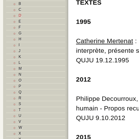
TEXTES
B
C
D
1995
E
F
G
H
Catherine Mertenat
:
I
interprète, présente
J
K
QUJU 19.12.1995
L
M
N
2012
O
P
Q
Philippe Decourroux,
R
S
humain - Propos recu
T
U
QUJU 9.10.2012
V
W
X
2015