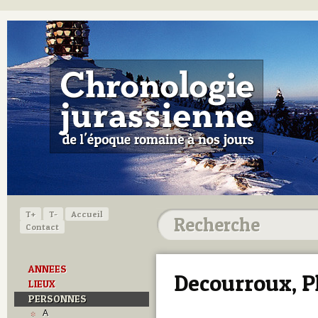
T+
T-
Accueil
Contact
ANNEES
Decourroux, P
LIEUX
PERSONNES
A