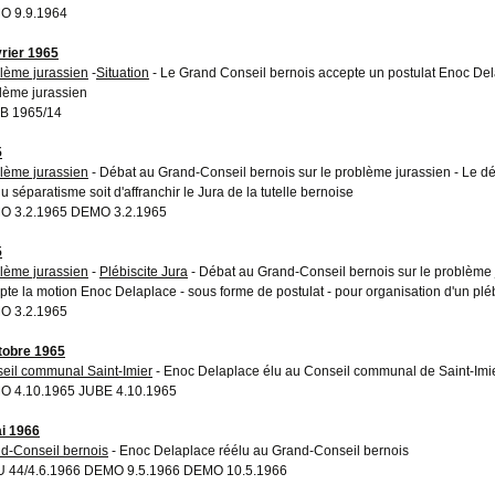
O 9.9.1964
vrier 1965
lème jurassien
-
Situation
- Le Grand Conseil bernois accepte un postulat Enoc Dela
lème jurassien
B 1965/14
5
lème jurassien
- Débat au Grand-Conseil bernois sur le problème jurassien - Le d
u séparatisme soit d'affranchir le Jura de la tutelle bernoise
O 3.2.1965 DEMO 3.2.1965
5
lème jurassien
-
Plébiscite Jura
- Débat au Grand-Conseil bernois sur le problème 
pte la motion Enoc Delaplace - sous forme de postulat - pour organisation d'un pléb
O 3.2.1965
tobre 1965
eil communal Saint-Imier
- Enoc Delaplace élu au Conseil communal de Saint-Imi
 4.10.1965 JUBE 4.10.1965
i 1966
d-Conseil bernois
- Enoc Delaplace réélu au Grand-Conseil bernois
 44/4.6.1966 DEMO 9.5.1966 DEMO 10.5.1966