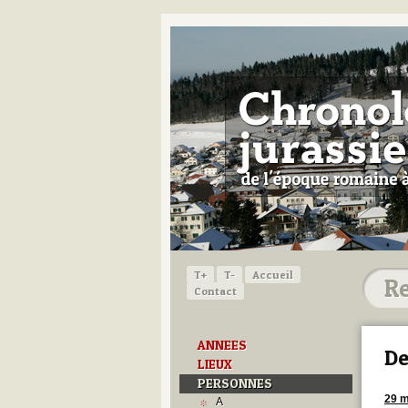
T+
T-
Accueil
Contact
ANNEES
De
LIEUX
PERSONNES
29 m
A