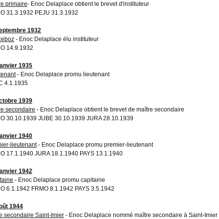
re primaire
- Enoc Delaplace obtient le brevet d'instituteur
 31.3.1932 PEJU 31.3.1932
eptembre 1932
ceboz
- Enoc Delaplace élu instituteur
O 14.9.1932
janvier 1935
tenant
- Enoc Delaplace promu lieutenant
 4.1.1935
ctobre 1939
re secondaire
- Enoc Delaplace obtient le brevet de maître secondaire
 30.10.1939 JUBE 30.10.1939 JURA 28.10.1939
janvier 1940
ier-lieutenant
- Enoc Delaplace promu premier-lieutenant
 17.1.1940 JURA 18.1.1940 PAYS 13.1.1940
janvier 1942
taine
- Enoc Delaplace promu capitaine
 6.1.1942 FRMO 8.1.1942 PAYS 3.5.1942
oût 1944
e secondaire Saint-Imier
- Enoc Delaplace nommé maître secondaire à Saint-Imier