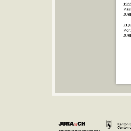
196
Mair
JUBE
21 j
Mort
JUB