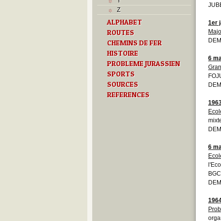
Y
JUBE
Z
ALPHABET
1er 
ROUTES
Majo
DEM
CHEMINS DE FER
HISTOIRE
6 ma
PROBLEME JURASSIEN
Gran
SPORTS
FOJU
SOURCES
DEMO
REFERENCES
196
Ecol
mixt
DEM
6 ma
Ecol
l'Ec
BGC
DEMO
196
Prob
orga