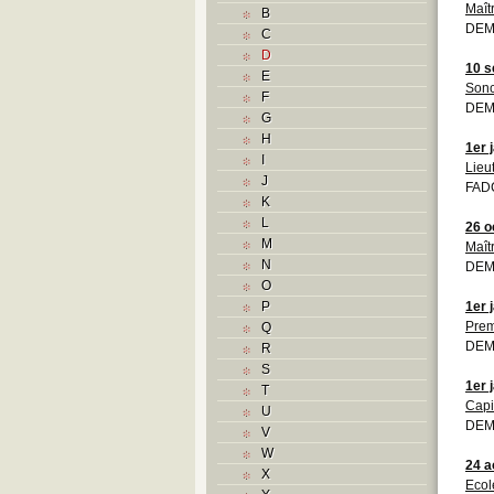
Maît
B
DEMO
C
D
10 s
E
Son
F
DEM
G
H
1er 
I
Lieu
J
FADC
K
L
26 o
M
Maît
N
DEMO
O
P
1er 
Prem
Q
DEMO
R
S
1er 
T
Capi
U
DEMO
V
W
24 a
X
Ecol