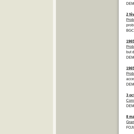
DEM
2 fé
Prob
prob
BGC
196
Prob
but d
DEM
196
Prob
acce
DEM
3 oc
Cons
DEMO
8 ma
Gran
FOJU