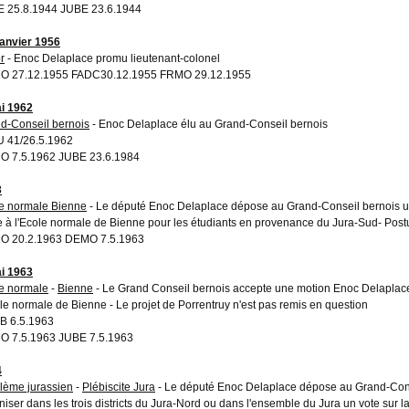
 25.8.1944 JUBE 23.6.1944
janvier 1956
r
- Enoc Delaplace promu lieutenant-colonel
O 27.12.1955 FADC30.12.1955 FRMO 29.12.1955
i 1962
d-Conseil bernois
- Enoc Delaplace élu au Grand-Conseil bernois
 41/26.5.1962
 7.5.1962 JUBE 23.6.1984
3
e normale Bienne
- Le député Enoc Delaplace dépose au Grand-Conseil bernois un
e à l'Ecole normale de Bienne pour les étudiants en provenance du Jura-Sud- Post
O 20.2.1963 DEMO 7.5.1963
i 1963
e normale
-
Bienne
- Le Grand Conseil bernois accepte une motion Enoc Delaplace 
ole normale de Bienne - Le projet de Porrentruy n'est pas remis en question
B 6.5.1963
 7.5.1963 JUBE 7.5.1963
4
lème jurassien
-
Plébiscite Jura
- Le député Enoc Delaplace dépose au Grand-Cons
niser dans les trois districts du Jura-Nord ou dans l'ensemble du Jura un vote sur l