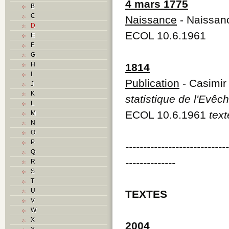
4 mars 1775
B
C
Naissance
- Naissanc
D
ECOL 10.6.1961
E
F
G
H
1814
I
Publication
- Casimir 
J
K
statistique de l'Evêc
L
ECOL 10.6.1961
text
M
N
O
P
----------------------------
Q
--------------
R
S
T
U
TEXTES
V
W
X
2004