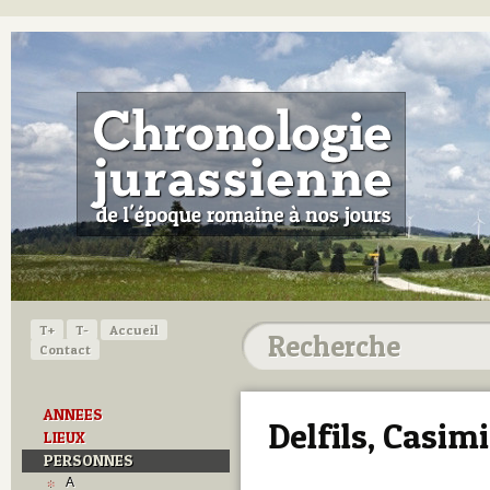
T+
T-
Accueil
Contact
ANNEES
Delfils, Casimi
LIEUX
PERSONNES
A