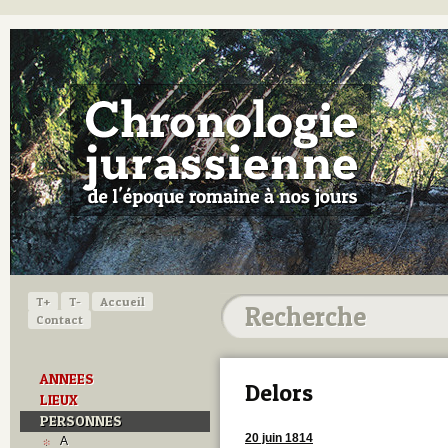
T+
T-
Accueil
Contact
ANNEES
Delors
LIEUX
PERSONNES
20 juin 1814
A