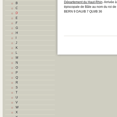
Département du Haut-Rhin
- Arrivée 
B
épiscopale de Bâle au nom du roi de
C
BERN 9 DAU/B 7 QUI/B 36
D
E
F
G
H
I
J
K
L
M
N
O
P
Q
R
S
T
U
V
W
X