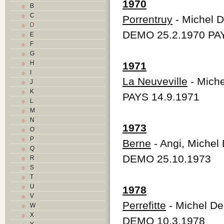
1970
B
C
Porrentruy
- Michel D
D
DEMO 25.2.1970 PAY
E
F
G
H
1971
I
La Neuveville
- Miche
J
K
PAYS 14.9.1971
L
M
N
1973
O
P
Berne
- Angi, Michel
Q
DEMO 25.10.1973
R
S
T
U
1978
V
Perrefitte
- Michel Del
W
X
DEMO 10.3.1978