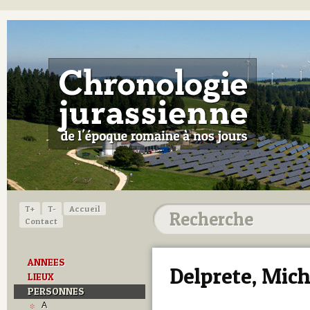
T+
T-
Accueil
Contact
ANNEES
Delprete, Mich
LIEUX
PERSONNES
A