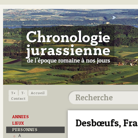
T+
T-
Accueil
Contact
ANNEES
Desbœufs, Fra
LIEUX
PERSONNES
A