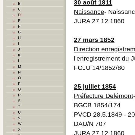
30 août 1811
B
C
Naissance
- Naissan
D
JURA 27.12.1860
E
F
G
H
27 mars 1852
I
Direction enregistre
J
K
l'enregistrement du J
L
FOJU 14/1852/80
M
N
O
P
25 juillet 1854
Q
Préfecture Delémont
R
S
BGCB 1854/174
T
U
PVCD 28.5.1849 - 20
V
DAU/N 707
W
X
JURA 27.12.1860