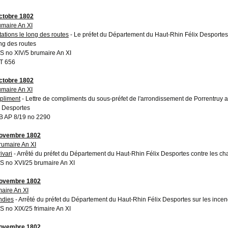
ctobre 1802
umaire An XI
tations le long des routes
- Le préfet du Département du Haut-Rhin Félix Desportes
ong des routes
 no XIV/5 brumaire An XI
T 656
ctobre 1802
umaire An XI
pliment
- Lettre de compliments du sous-préfet de l'arrondissement de Porrentruy
x Desportes
 AP 8/19 no 2290
novembre 1802
rumaire An XI
ivari
- Arrêté du préfet du Département du Haut-Rhin Félix Desportes contre les cha
 no XVI/25 brumaire An XI
novembre 1802
maire An XI
ndies
- Arrêté du préfet du Département du Haut-Rhin Félix Desportes sur les incen
 no XIX/25 frimaire An XI
novembre 1802