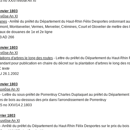
 no XX/5 nivôse An XI
anvier 1803
uviôse An XI
anes
- Arrêté du préfet du Département du Haut-Rhin Félix Desportes ordonnant a
mont, Montsevelier, Vermes, Mervelier, Crémines, Court et Glovelier de mettre des l
aux de douanes de 1e et 2e ligne
B AD 266
anvier 1803
uviôse An XI
tations d'arbres le long des routes
- Lettre du préfet du Département du Haut-Rhin F
ndant pour publication en chaire du décret sur la plantation d'arbres le long des r
C
texte
 26.1.2002
anvier 1803
luviôse An XI
- Lettre du sous-préfet de Porrentruy Charles Duplaquet au préfet du Département 
es de bois au-dessous des prix dans l'arrondissement de Porrentruy
 no XXV/14.2.1803
vrier 1803
luviôse An XI
- Arrêté du préfet du Département du Haut-Rhin Félix Desportes sur le prix du bois