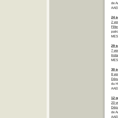
de A
AAE
24 s
2 ve
Fête
patr
MESS
29 s
7 ve
Insta
MESS
30 s
8 ve
Dépa
du H
AAEB
12 o
20 v
Dépa
de A
AAE