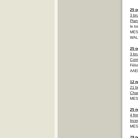
25 o
3 br
Plan
le l
MESS
WAL
25 o
3 br
Com
Féli
AAEB
12 
21 b
Char
MESS
25 
4 fri
Ince
MESS
29 