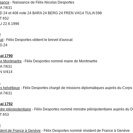
sance
- Naissance de Félix-Nicolas Desportes
A 7/631
 24 et 408 note 24 BARA 24 BERG 24 FREN V/414 TUL/A 598
T 652
 22.6.1996
9
at
- Félix Desportes obtient le brevet d'avocat
G 24
ai 1790
ie Montmartre
- Félix Desportes nommé maire de Montmartre
A 7/631
N V/414
1
s helvétique
- Félix Desportes chargé de missions diplomatiques auprès du Corps
A 7/631
ai 1792
stre plénipotentiaire
- Félix Desportes nommé ministre plénipotentiaire auprès du
T 653
4
dent de France à Genève
- Félix Desportes nommé résident de France à Genève