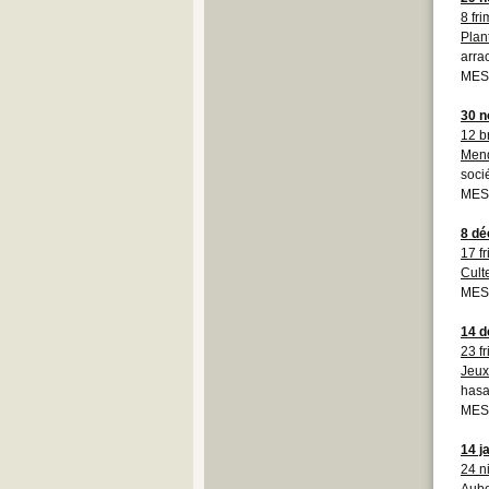
8 fri
Plan
arra
MESS
30 
12 b
Mend
soci
MESS
8 d
17 f
Cult
MESS
14 
23 f
Jeux
hasa
MESS
14 j
24 n
Aub