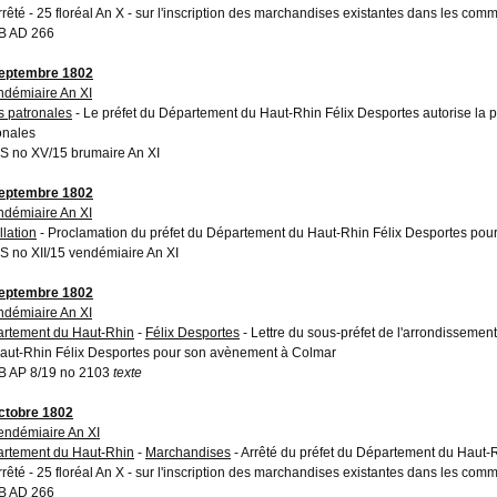
rrêté - 25 floréal An X - sur l'inscription des marchandises existantes dans les com
B AD 266
eptembre 1802
ndémiaire An XI
s patronales
- Le préfet du Département du Haut-Rhin Félix Desportes autorise la pe
onales
 no XV/15 brumaire An XI
eptembre 1802
ndémiaire An XI
llation
- Proclamation du préfet du Département du Haut-Rhin Félix Desportes pour 
 no XII/15 vendémiaire An XI
eptembre 1802
ndémiaire An XI
rtement du Haut-Rhin
-
Félix Desportes
- Lettre du sous-préfet de l'arrondissemen
aut-Rhin Félix Desportes pour son avènement à Colmar
 AP 8/19 no 2103
texte
ctobre 1802
endémiaire An XI
rtement du Haut-Rhin
-
Marchandises
- Arrêté du préfet du Département du Haut-R
rrêté - 25 floréal An X - sur l'inscription des marchandises existantes dans les com
B AD 266