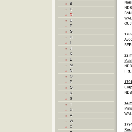
Nais
B
NDB
C
BAND
D
WAL
E
QUJU
F
G
178
H
Avoc
I
BER
J
K
22 m
L
Mair
M
NDB
N
FRE
O
P
179
Corp
Q
NDB
R
S
14 m
T
Mini
U
WAL
V
W
179
X
Rési