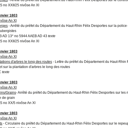
 no XXII/25 nivôse An XI
anvier 1803
ivôse An XI
erges
- Arrêté du préfet du Département du Haut-Rhin Félix Desportes sur la police d
aubergistes
 AD 13* no 5944 AAEB AD 43
texte
 no XXII/25 nivôse An XI
anvier 1803
ivôse An XI
tations d'arbres le long des routes
- Lettre du préfet du Département du Haut-Rhin 
et sur la plantation d'arbres le long des routes
C
texte
anvier 1803
ivôse An XI
ins/Grains
- Arrêté du préfet du Département du Haut-Rhin Félix Desportes sur les m
e de grain
 no XX/5 nivôse An XI
anvier 1803
ivôse An XI
ts
- Circulaire du préfet du Département du Haut-Rhin Félix Desportes sur le repeu