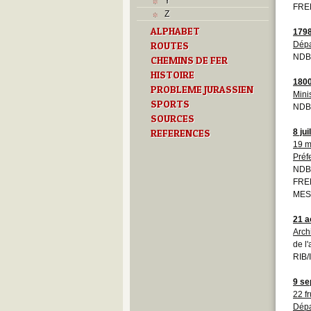
Y
FRE
Z
ALPHABET
179
ROUTES
Dépa
NDB
CHEMINS DE FER
HISTOIRE
180
PROBLEME JURASSIEN
Minis
SPORTS
NDB
SOURCES
REFERENCES
8 jui
19 m
Préf
NDB
FREN
MESS
21 a
Arch
de l
RIB/
9 se
22 f
Dépa