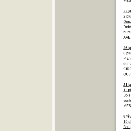
MESS
22 j
2 pl
Dou
Delé
bure
AAE
26 j
6 pl
Plan
dema
CIR
QUJU
31 j
11 p
Bois
vent
MESS
8 fé
19 p
Bois