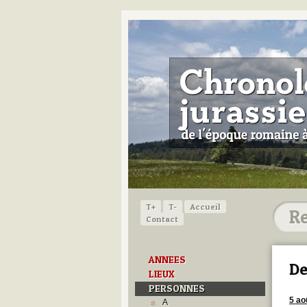
T+
T-
Accueil
Contact
ANNEES
De
LIEUX
PERSONNES
5 ao
A