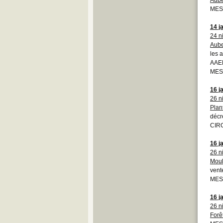
MESS
14 j
24 n
Aub
les 
AAEB
MESS
16 j
26 n
Plan
décr
CIR
16 j
26 n
Moul
vent
MESS
16 j
26 n
Forê