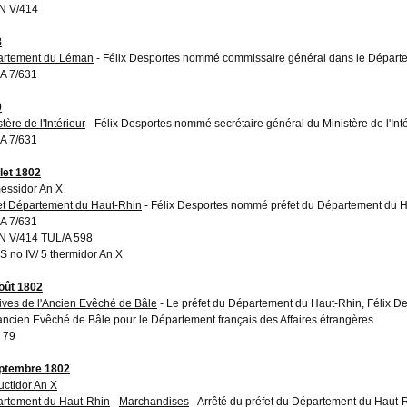
N V/414
8
rtement du Léman
- Félix Desportes nommé commissaire général dans le Dépar
A 7/631
0
tère de l'Intérieur
- Félix Desportes nommé secrétaire général du Ministère de l'Inté
A 7/631
llet 1802
essidor An X
et Département du Haut-Rhin
- Félix Desportes nommé préfet du Département du 
A 7/631
 V/414 TUL/A 598
 no IV/ 5 thermidor An X
oût 1802
ives de l'Ancien Evêché de Bâle
- Le préfet du Département du Haut-Rhin, Félix Des
'ancien Evêché de Bâle pour le Département français des Affaires étrangères
I 79
ptembre 1802
ructidor An X
rtement du Haut-Rhin
-
Marchandises
- Arrêté du préfet du Département du Haut-R