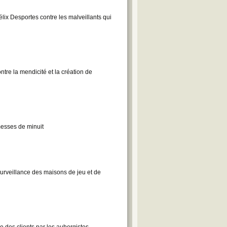
lix Desportes contre les malveillants qui
ntre la mendicité et la création de
messes de minuit
surveillance des maisons de jeu et de
e des clients par les aubergistes