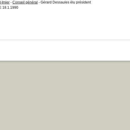
t-Imier
-
Conseil général
- Gérard Dessaules élu président
 18.1.1990