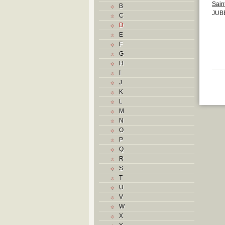
Sain
B
JUBE
C
D
E
F
G
H
I
J
K
L
M
N
O
P
Q
R
S
T
U
V
W
X