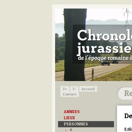
T+
T-
Accueil
Contact
ANNEES
De
LIEUX
PERSONNES
8 d
A