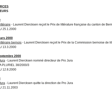
RCES
EURS
0
littéraire
- Laurent Diercksen reçoit le Prix de littérature française du canton de Be
 25.1.2000
ars 2000
littéraire bernois
- Laurent Diercksen reçoit le Prix de la Commission bernoise de lit
 13.3.2000
eptembre 2000
Jura
- Laurent Diercksen nommé directeur de Pro Jura
 PLURIEL 38/2000/3
 12.8.2000
3
Jura
- Laurent Diercksen quitte la direction de Pro Jura
 21.11.2003