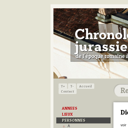
T+
T-
Accueil
Contact
ANNEES
Di
LIEUX
PERSONNES
voir
A