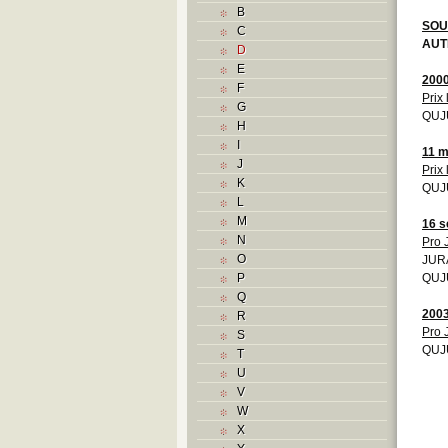
B
SOU
C
AUT
D
E
200
F
Prix 
G
QUJU
H
I
11 m
J
Prix 
K
QUJU
L
M
16 s
N
Pro 
O
JURA
P
QUJU
Q
200
R
Pro 
S
QUJU
T
U
V
W
X