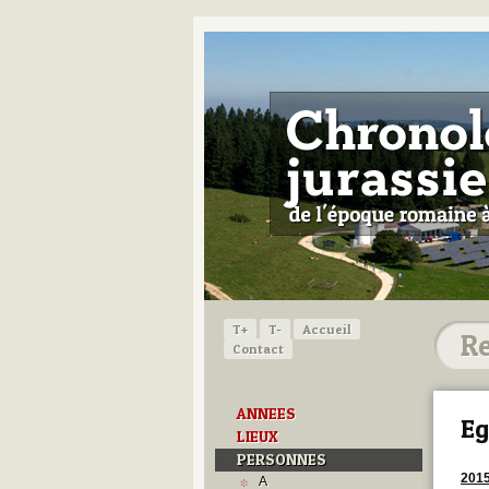
T+
T-
Accueil
Contact
ANNEES
Eg
LIEUX
PERSONNES
201
A