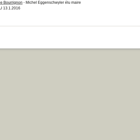
ie Bourrignon
- Michel Eggenschwyler élu maire
 13.1.2016