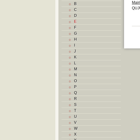
Mair
B
QUJU
C
D
E
F
G
H
I
J
K
L
M
N
O
P
Q
R
S
T
U
V
W
X