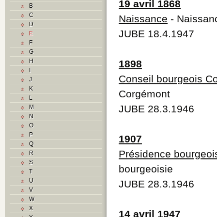
19 avril 1868
B
C
Naissance
- Naissan
D
JUBE 18.4.1947
E
F
G
H
1898
I
Conseil bourgeois C
J
K
Corgémont
L
JUBE 28.3.1946
M
N
O
P
1907
Q
Présidence bourgeoi
R
S
bourgeoisie
T
U
JUBE 28.3.1946
V
W
X
14 avril 1947