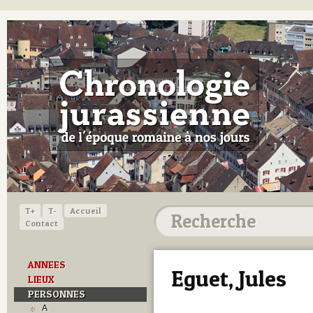
T+
T-
Accueil
Contact
ANNEES
Eguet, Jules
LIEUX
PERSONNES
A