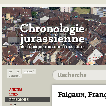
T+
T-
Accueil
Contact
ANNEES
Faigaux, Fran
LIEUX
PERSONNES
A