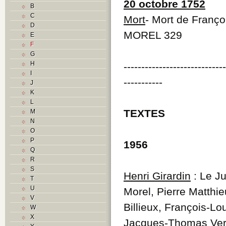
20 octobre 1752
B
C
Mort
- Mort de Franço
D
MOREL 329
E
F
G
H
----------------------------
I
-----------
J
K
L
TEXTES
M
N
O
P
1956
Q
R
S
Henri Girardin
: Le Ju
T
U
Morel, Pierre Matthi
V
Billieux, François-L
W
X
Jacques-Thomas Vern