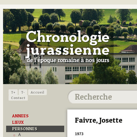
T+
T-
Accueil
Contact
ANNEES
Faivre, Josette
LIEUX
PERSONNES
1973
A