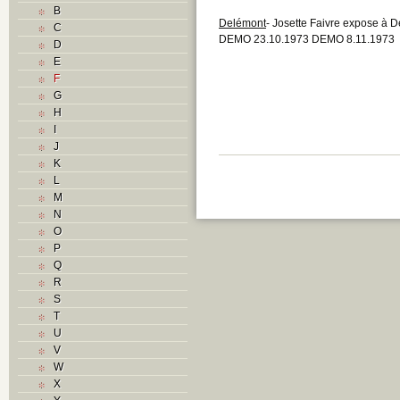
B
Delémont
- Josette Faivre expose à 
C
DEMO 23.10.1973 DEMO 8.11.1973
D
E
F
G
H
I
J
K
L
M
N
O
P
Q
R
S
T
U
V
W
X