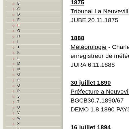
1875
B
C
Tribunal La Neuvevil
D
JUBE 20.11.1875
E
F
G
H
1888
I
Météorologie
- Charl
J
K
enregistreur de mété
L
JURA 6.11.1888
M
N
O
P
30 juillet 1890
Q
Préfecture a Neuvevi
R
S
BGCB30.7.1890/67
T
U
DEMO 1.8.1890 PAYS
V
W
X
16 juillet 1894