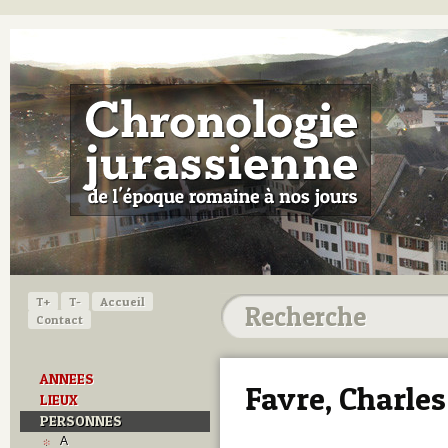
T+
T-
Accueil
Contact
ANNEES
Favre, Charles 
LIEUX
PERSONNES
A