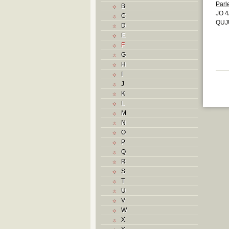
Parl
B
JO 4
C
QUJU
D
E
F
G
H
I
J
K
L
M
N
O
P
Q
R
S
T
U
V
W
X