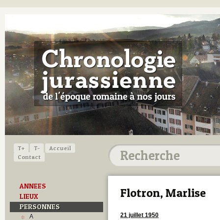
T+
T-
Accueil
Contact
ANNEES
Flotron, Marlise
LIEUX
PERSONNES
21 juillet 1950
A