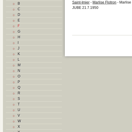
Saint-Imier
-
Marlise Flotron
- Marlise
B
JUBE 21.7.1950
C
D
E
F
G
H
I
J
K
L
M
N
O
P
Q
R
S
T
U
V
W
X