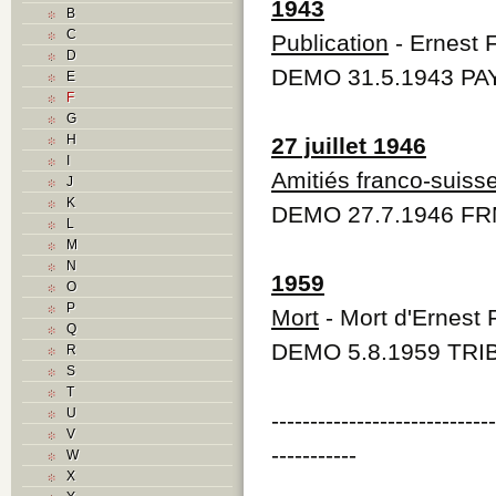
1943
B
C
Publication
- Ernest 
D
DEMO 31.5.1943 PAY
E
F
G
H
27 juillet 1946
I
Amitiés franco-suiss
J
K
DEMO 27.7.1946 FR
L
M
N
1959
O
P
Mort
- Mort d'Ernest 
Q
DEMO 5.8.1959 TRIB
R
S
T
U
----------------------------
V
-----------
W
X