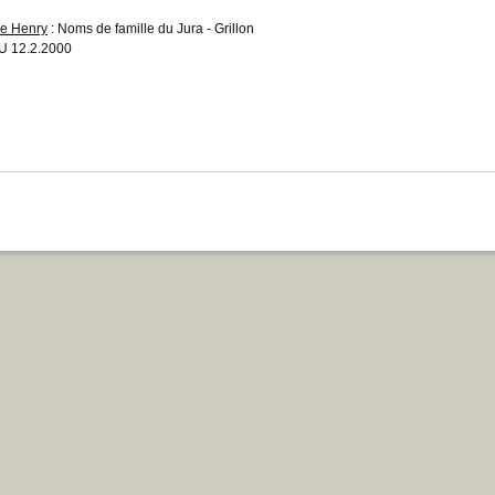
re Henry
: Noms de famille du Jura - Grillon
 12.2.2000