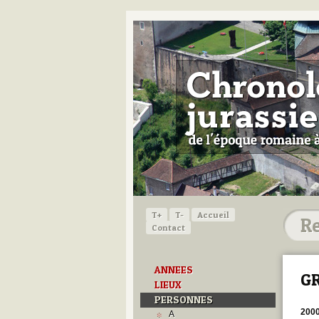
T+
T-
Accueil
Contact
ANNEES
G
LIEUX
PERSONNES
200
A