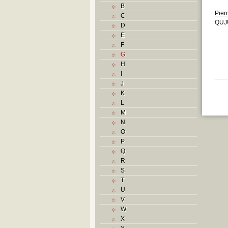
B
Pier
C
QUJU
D
E
F
G
H
I
J
K
L
M
N
O
P
Q
R
S
T
U
V
W
X