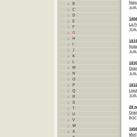
Nais
B
JURA
C
D
180
E
La F
F
JURA
G
H
181
I
Nota
J
JURA
K
L
183
M
Gran
N
JURA
O
P
183
Lieu
Q
JURA
R
S
28 
T
Gran
U
BGCB
V
W
185
X
Mort