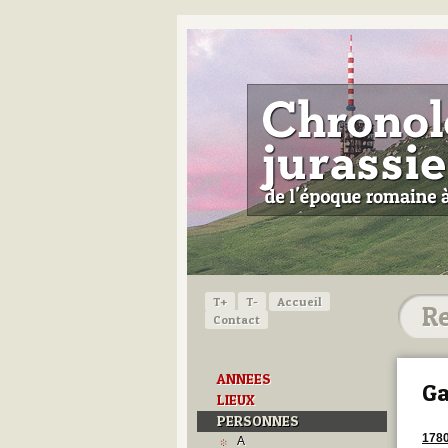
T+
T-
Accueil
Contact
ANNEES
Ga
LIEUX
PERSONNES
178
A