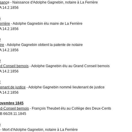
sanc
e - Naissance d'Adolphe Gagnebin, notaire à La Ferrière
 14.2.1856
6
errière
- Adolphe Gagnebin élu maire de La Ferrière
 14.2.1856
9
ire
- Adolphe Gagnebin obtient la patente de notaire
 14.2.1856
0
d Conseil bernois
- Adolphe Gagnebin élu au Grand Conseil bernois
 14.2.1856
2
tenant de justice
- Adolphe Gagnebin nommé lieutenant de justice
 14.2.1856
novembre 1845
d-Conseil bernois
- François Theubet élu au Collège des Deux-Cents
 66/28.11.1845
6
- Mort d'Adolphe Gagnebin, notaire à La Ferrière