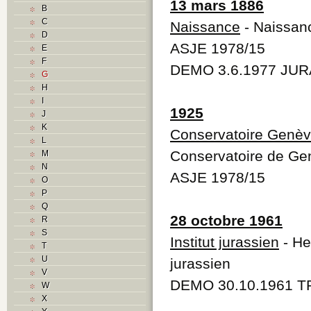
13 mars 1886
B
C
Naissance
- Naissan
D
ASJE 1978/15
E
F
DEMO 3.6.1977 JURA
G
H
I
1925
J
K
Conservatoire Genè
L
Conservatoire de Ge
M
N
ASJE 1978/15
O
P
Q
28 octobre 1961
R
S
Institut jurassien
- Hen
T
U
jurassien
V
DEMO 30.10.1961 TR
W
X