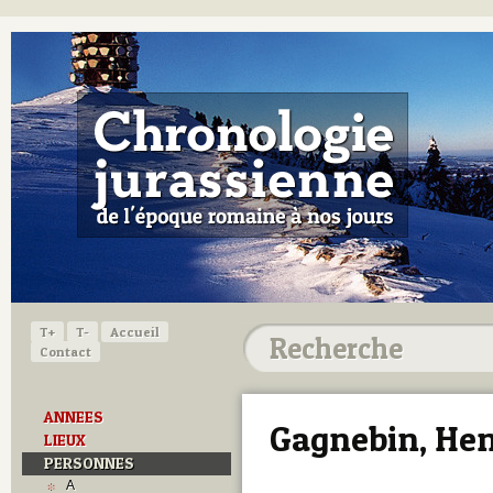
T+
T-
Accueil
Contact
ANNEES
Gagnebin, Hen
LIEUX
PERSONNES
A