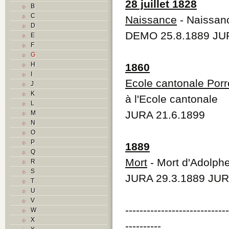
28 juillet 1828
B
C
Naissance
- Naissan
D
DEMO 25.8.1889 JUR
E
F
G
H
1860
I
Ecole cantonale Porr
J
K
à l'Ecole cantonale
L
JURA 21.6.1899
M
N
O
P
1889
Q
Mort
- Mort d'Adolph
R
S
JURA 29.3.1889 JUR
T
U
V
----------------------------
W
X
----------