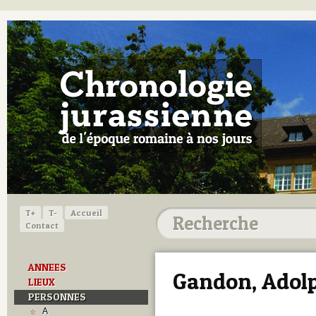
T+
T-
Accueil
Contact
ANNEES
Gandon, Adol
LIEUX
PERSONNES
A