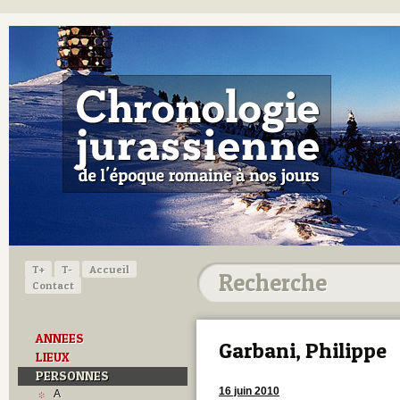
T+
T-
Accueil
Contact
ANNEES
Garbani, Philippe
LIEUX
PERSONNES
16 juin 2010
A