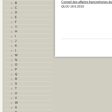
Conseil des affaires francophones du 
B
QUJU 18.6.2010
C
D
E
F
G
H
I
J
K
L
M
N
O
P
Q
R
S
T
U
V
W
X