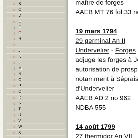
maître de forges
B
C
AAEB MT 76 fol.33 n
D
E
F
19 mars 1794
G
H
29 germinal An II
I
Undervelier
-
Forges
J
K
adjuge les forges à 
L
autorisation de prosp
M
N
notamment à Séprais 
O
P
d'Undervelier
Q
AAEB AD 2 no 962
R
S
NDBA 555
T
U
V
14 août 1799
W
X
27 thermidor An VII