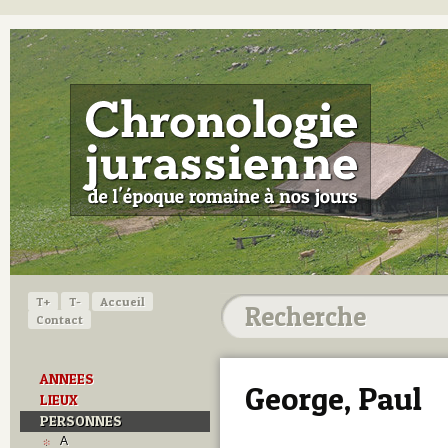
T+
T-
Accueil
Contact
ANNEES
George, Paul
LIEUX
PERSONNES
A