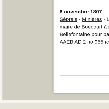
6 novembre 1807
Séprais
-
Minières
- 
maire de Boécourt à p
Bellefontaine pour p
AAEB AD 2 no 955
t