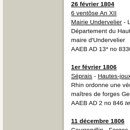
26 février 1804
6 ventôse An XII
Mairie Undervelier
- 
Département du Haut
maire d'Undervelier
AAEB AD 13* no 833
1er février 1806
Séprais
-
Hautes-jou
Rhin ordonne une vér
maîtres de forges Ge
AAEB AD 2 no 846
t
11 décembre 1806
Courrendlin
-
Forges