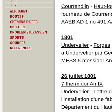
Y
Z
Courrendlin
-
Haut-f
ALPHABET
fourneau de Courrend
ROUTES
AAEB AD 1 no 491 A
CHEMINS DE FER
HISTOIRE
PROBLEME JURASSIEN
1801
SPORTS
SOURCES
Undervelier
-
Forges
REFERENCES
à Undervelier par Ge
MESS 5 messidor An
26 juillet 1801
7 thermidor An IX
Undervelier
- Lettre 
l'installation d'une f
Département du Haut