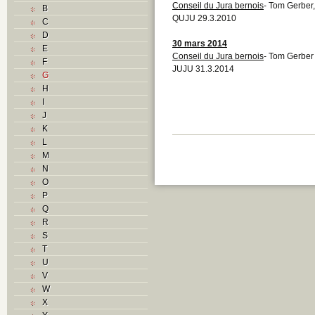
Conseil du Jura bernois
- Tom Gerber,
B
QUJU 29.3.2010
C
D
30 mars 2014
E
Conseil du Jura bernois
- Tom Gerber 
F
JUJU 31.3.2014
G
H
I
J
K
L
M
N
O
P
Q
R
S
T
U
V
W
X