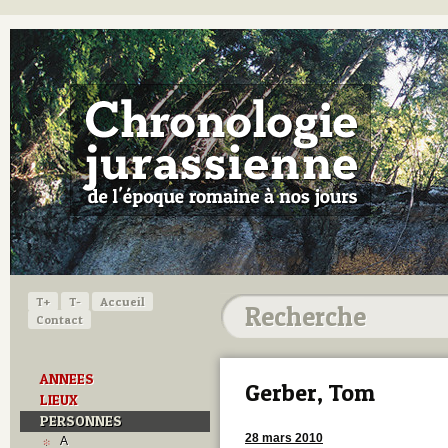
T+
T-
Accueil
Contact
ANNEES
Gerber, Tom
LIEUX
PERSONNES
28 mars 2010
A