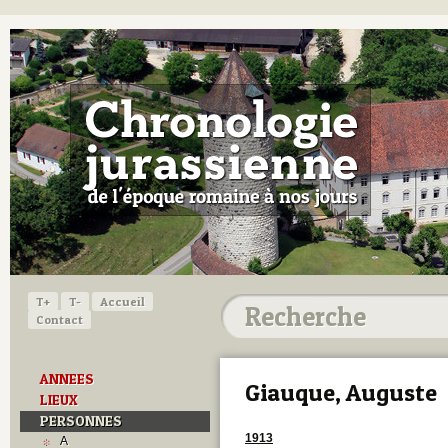
T+
T-
Accueil
Contact
ANNEES
Giauque, Auguste
LIEUX
PERSONNES
1913
A