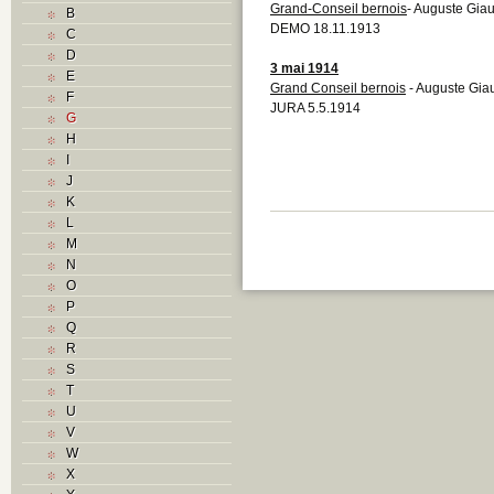
Grand-Conseil bernois
- Auguste Giau
B
DEMO 18.11.1913
C
D
3 mai 1914
E
Grand Conseil bernois
- Auguste Gia
F
JURA 5.5.1914
G
H
I
J
K
L
M
N
O
P
Q
R
S
T
U
V
W
X