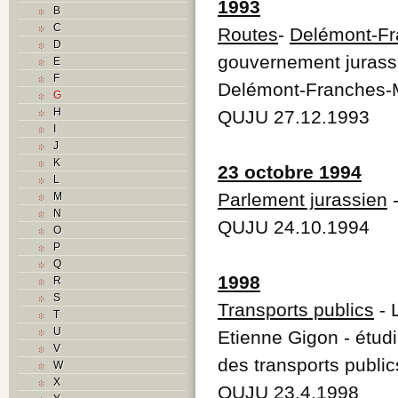
1993
B
C
Routes
-
Delémont-F
D
gouvernement jurass
E
F
Delémont-Franches-
G
H
QUJU 27.12.1993
I
J
K
23 octobre 1994
L
Parlement jurassien
-
M
N
QUJU 24.10.1994
O
P
Q
1998
R
S
Transports publics
- 
T
U
Etienne Gigon - étudi
V
des transports publics
W
X
QUJU 23.4.1998