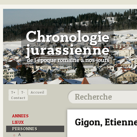
T+
T-
Accueil
Contact
ANNEES
Gigon, Etienn
LIEUX
PERSONNES
A