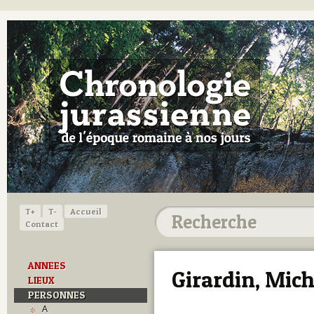
T+
T-
Accueil
Contact
ANNEES
Girardin, Miche
LIEUX
PERSONNES
A