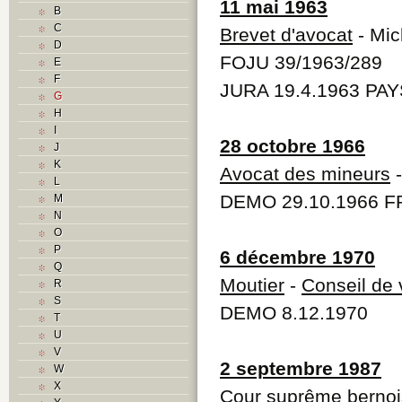
11 mai 1963
B
C
Brevet d'avocat
- Mic
D
FOJU 39/1963/289
E
F
JURA 19.4.1963 PAY
G
H
I
28 octobre 1966
J
K
Avocat des mineurs
-
L
DEMO 29.10.1966 F
M
N
O
P
6 décembre 1970
Q
Moutier
-
Conseil de v
R
S
DEMO 8.12.1970
T
U
V
2 septembre 1987
W
X
Cour suprême berno