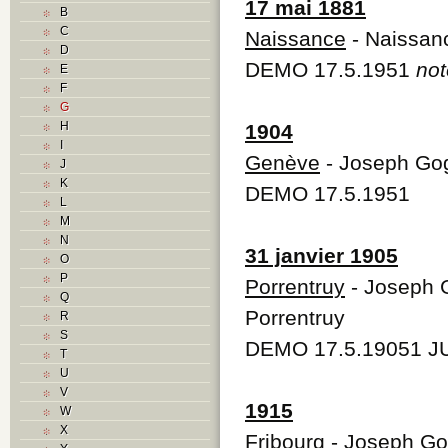
17 mai 1881
B
C
Naissance
- Naissan
D
DEMO 17.5.1951
not
E
F
G
H
1904
I
Genève
- Joseph Gog
J
K
DEMO 17.5.1951
L
M
N
31 janvier 1905
O
P
Porrentruy
- Joseph G
Q
Porrentruy
R
S
DEMO 17.5.19051 JU
T
U
V
1915
W
X
Fribourg
- Joseph Go