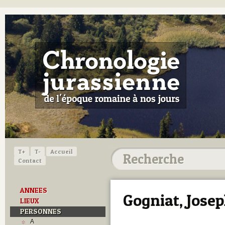
T+
T-
Accueil
Contact
ANNEES
Gogniat, Josep
LIEUX
PERSONNES
A