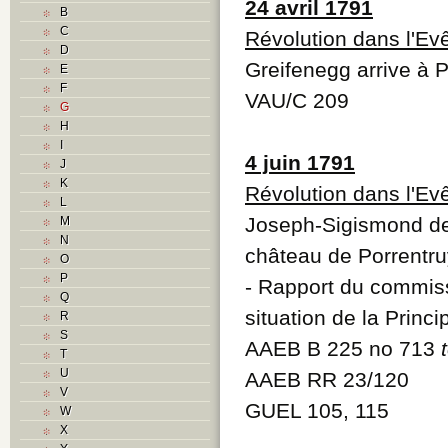
24 avril 1791
B
C
Révolution dans l'Ev
D
Greifenegg arrive à P
E
F
VAU/C 209
G
H
I
4 juin 1791
J
K
Révolution dans l'Ev
L
Joseph-Sigismond de 
M
N
château de Porrentru
O
P
- Rapport du commiss
Q
situation de la Princ
R
S
AAEB B 225 no 713
T
U
AAEB RR 23/120
V
GUEL 105, 115
W
X