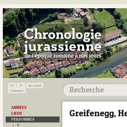
T+
T-
Accueil
Contact
ANNEES
Greifenegg, 
LIEUX
PERSONNES
A