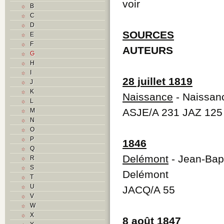
voir
B
C
D
SOURCES
E
F
AUTEURS
G
H
I
28 juillet 1819
J
K
Naissance
- Naissanc
L
ASJE/A 231 JAZ 125
M
N
O
P
1846
Q
Delémont
- Jean-Bapt
R
S
Delémont
T
U
JACQ/A 55
V
W
X
8 août 1847