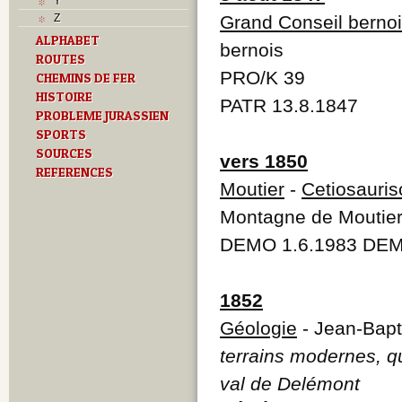
Y
Z
Grand Conseil berno
ALPHABET
bernois
ROUTES
PRO/K 39
CHEMINS DE FER
HISTOIRE
PATR 13.8.1847
PROBLEME JURASSIEN
SPORTS
SOURCES
vers 1850
REFERENCES
Moutier
-
Cetiosauris
Montagne de Moutie
DEMO 1.6.1983 DEM
1852
Géologie
- Jean-Bapt
terrains modernes, qua
val de Delémont