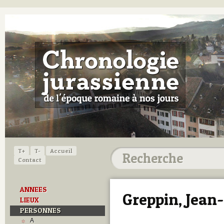
T+
T-
Accueil
Contact
ANNEES
Greppin, Jean
LIEUX
PERSONNES
A