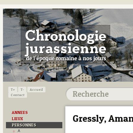
T+
T-
Accueil
Contact
ANNEES
Gressly, Ama
LIEUX
PERSONNES
A