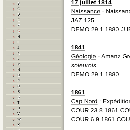
17 juillet 1814
B
C
Naissance
- Naissanc
D
JAZ 125
E
F
DEMO 29.1.1880 JU
G
H
I
1841
J
K
Géologie
- Amanz Gre
L
soleurois
M
N
DEMO 29.1.1880
O
P
Q
1861
R
S
Cap Nord
: Expéditio
T
U
COUR 23.8.1861 CO
V
COUR 6.9.1861 COU
W
X