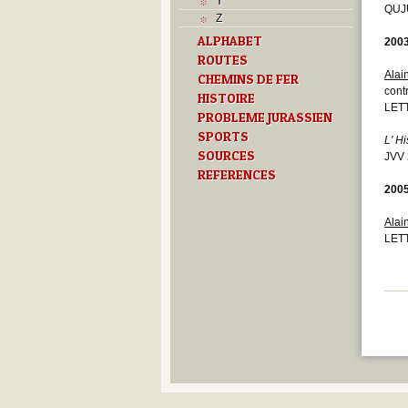
Y
QUJ
Z
ALPHABET
200
ROUTES
Alai
CHEMINS DE FER
cont
HISTOIRE
LETT
PROBLEME JURASSIEN
SPORTS
L' H
SOURCES
JVV 
REFERENCES
200
Alai
LETT