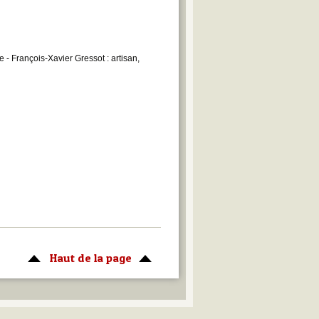
e - François-Xavier Gressot : artisan,
Haut de la page