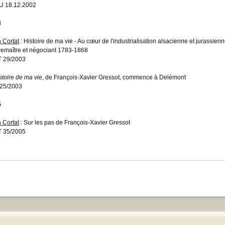
U 18.12.2002
3
n Cortat
: Histoire de ma vie - Au cœur de l'industrialisation alsacienne et jurassienn
remaître et négociant 1783-1868
 29/2003
istoire de ma vie
, de François-Xavier Gressot, commence à Delémont
25/2003
5
n Cortat
: Sur les pas de François-Xavier Gressot
 35/2005