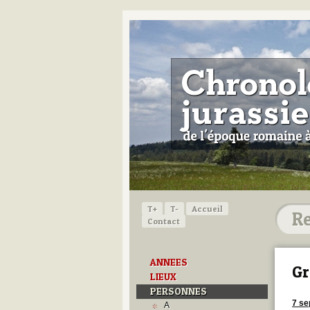
T+
T-
Accueil
Contact
ANNEES
Gr
LIEUX
PERSONNES
7 se
A