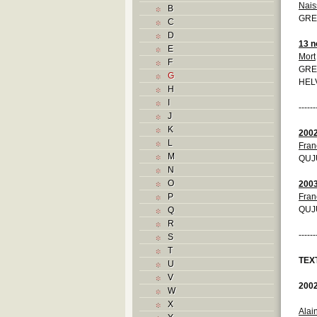
Nais
B
GRE
C
D
13 
E
Mort
F
GRE
G
HELV
H
I
------
J
K
200
L
Fran
M
QUJ
N
O
200
P
Fran
QUJU
Q
R
------
S
T
TEX
U
V
200
W
X
Alai