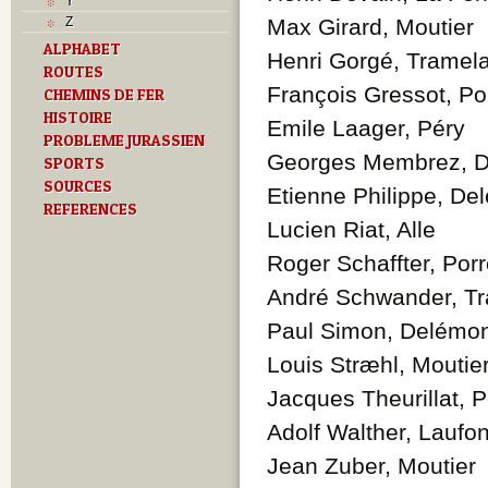
Y
Z
Max Girard, Moutier
ALPHABET
Henri Gorgé, Tramel
ROUTES
François Gressot, Po
CHEMINS DE FER
HISTOIRE
Emile Laager, Péry
PROBLEME JURASSIEN
Georges Membrez, 
SPORTS
SOURCES
Etienne Philippe, De
REFERENCES
Lucien Riat, Alle
Roger Schaffter, Porr
André Schwander, T
Paul Simon, Delémo
Louis Stræhl, Moutie
Jacques Theurillat, P
Adolf Walther, Laufo
Jean Zuber, Moutier