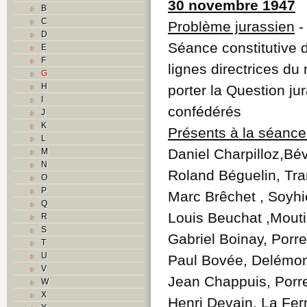
30 novembre 1947
B
C
Problème jurassien
D
Séance constitutive 
E
F
lignes directrices du 
G
H
porter la Question ju
I
confédérés
J
K
Présents à la séance 
L
Daniel Charpilloz,Bév
M
N
Roland Béguelin, Tr
O
P
Marc Brêchet , Soyhi
Q
Louis Beuchat ,Mouti
R
S
Gabriel Boinay, Porre
T
U
Paul Bovée, Delémo
V
Jean Chappuis, Porr
W
X
Henri Devain, La Ferr