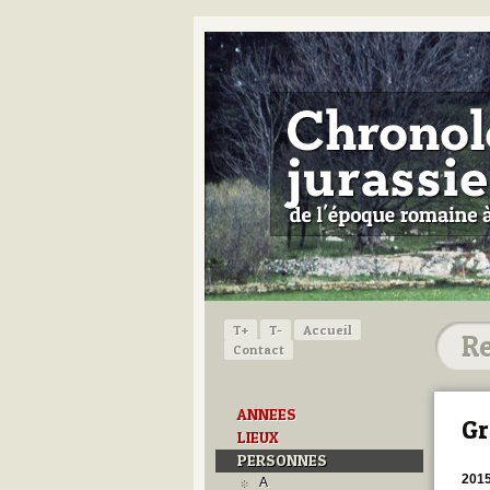
T+
T-
Accueil
Contact
ANNEES
Gr
LIEUX
PERSONNES
201
A