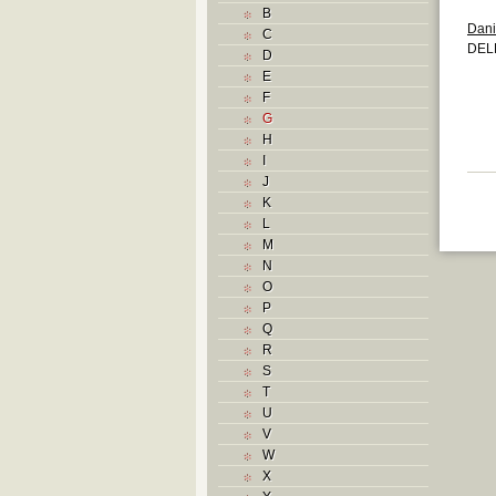
B
Dani
C
DEL
D
E
F
G
H
I
J
K
L
M
N
O
P
Q
R
S
T
U
V
W
X