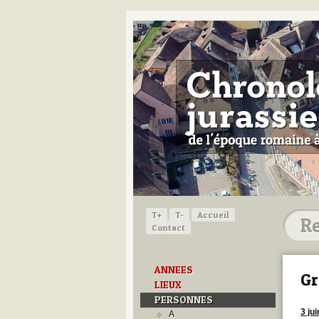
T+
T-
Accueil
Contact
ANNEES
Gr
LIEUX
PERSONNES
3 ju
A