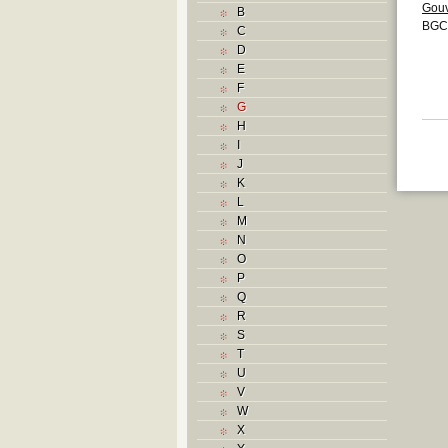
Gouv
B
BGC
C
D
E
F
G
H
I
J
K
L
M
N
O
P
Q
R
S
T
U
V
W
X