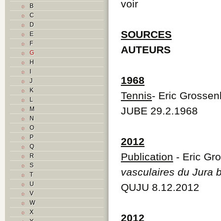
voir
B
C
D
SOURCES
E
F
AUTEURS
G
H
I
1968
J
K
Tennis
- Eric Grosse
L
JUBE 29.2.1968
M
N
O
P
2012
Q
Publication
- Eric Gr
R
S
vasculaires du Jura 
T
U
QUJU 8.12.2012
V
W
X
2012