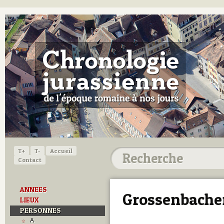
T+
T-
Accueil
Contact
ANNEES
Grossenbacher
LIEUX
PERSONNES
A