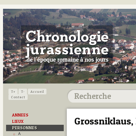
T+
T-
Accueil
Contact
ANNEES
Grossniklaus,
LIEUX
PERSONNES
A