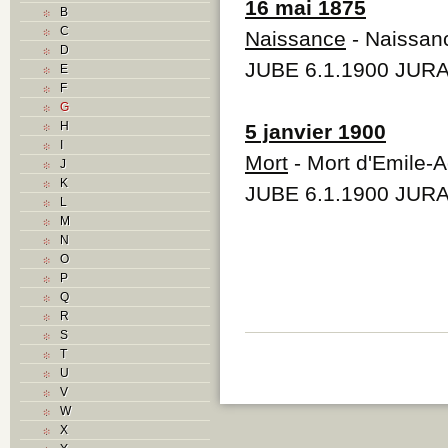
16 mai 1875
B
C
Naissance
- Naissan
D
JUBE 6.1.1900 JURA
E
F
G
H
5 janvier 1900
I
Mort
- Mort d'Emile-
J
K
JUBE 6.1.1900 JURA
L
M
N
O
P
Q
R
S
T
U
V
W
X